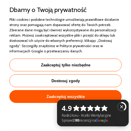
Dbamy o Twoją prywatność
Pliki cookies i podobne technologie umożliwiają prawidłowe działanie
strony oraz pomagają nam dopasować ofertę do Twoich potrzeb.
Zbierane dane mogą być również wykorzystywane do personalizacji
reklam. Możesz zaakceptować wszystkie pliki i przejść do sklepu lub
dostosować ich użycie do własnych preferencji, klikając „Dostosuj
zgody”. Szczegóły znajdziesz w
Polityce prywatności
oraz w
informacjach Google o przetwarzaniu danych
.
Kolorowa Zamykana do otworu 180x220 - kratka
lakierowana na dowolny kolor z palety RAL
Zaakceptuj tylko niezbędne
198,00 zł
Dostosuj zgody
Zaakceptuj wszystkie
NOWOŚĆ