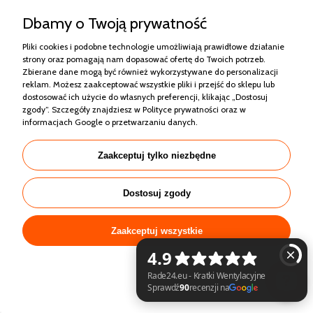
Dbamy o Twoją prywatność
Anemostat 140 mm Otwór montażowy Biały Czarny
Inne Kolory ENIGMA Zamykana
Pliki cookies i podobne technologie umożliwiają prawidłowe działanie
strony oraz pomagają nam dopasować ofertę do Twoich potrzeb.
Zbierane dane mogą być również wykorzystywane do personalizacji
239,00 zł
reklam. Możesz zaakceptować wszystkie pliki i przejść do sklepu lub
dostosować ich użycie do własnych preferencji, klikając „Dostosuj
Cena regularna:
zgody”. Szczegóły znajdziesz w
Polityce prywatności
oraz w
289,00 zł
informacjach Google o przetwarzaniu danych
.
289,00 zł
Najniższa cena:
Zaakceptuj tylko niezbędne
Dostosuj zgody
PROMOCJA
NOWOŚĆ
Zaakceptuj wszystkie