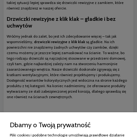
takiej sytuacji lepiej sprawdza się drzwiczki rewizyjne z zamkiem, które
również znajdziesz w naszej ofercie.
Drzwiczki rewizyjne z klik klak – gładkie i bez
uchwytów
Wróćmy jednak do zalet, bo jest ich zdecydowanie więcej – tak jak
wspomnieliśmy,
drzwiczki rewizyjne z klik klak
są gładkie. Na ich
powierzchni nie znajdziemy żadnych uchwytów czy zamków, dzięki
czemu możemy je jeszcze lepiej zamaskować na ścianie. To ważne, bo
tego rodzaju drzwiczki są najczęściej stosowane w przestrzeni domowej,
czyli tam, gdzie najbardziej zależy nam na stworzeniu harmonijnie
zaaranżowanego wnętrza. Nasze drzwiczki doskonale zgrywają się z
kratkami wentylacyjnymi, które również projektujemy i produkujemy.
Dostępność wariantów kolorystycznych jest widoczna na stronie każdego
produktu z tej kategorii. Na koniec nadmienimy, że oferowane produkty
wytwarzamy ze stali zabezpieczonej przed korozją, dlatego sprawdzą się
one również na ścianach zewnętrznych.
Dbamy o Twoją prywatność
Blog/Baza Wiedzy
Pliki cookies i podobne technologie umożliwiają prawidłowe działanie