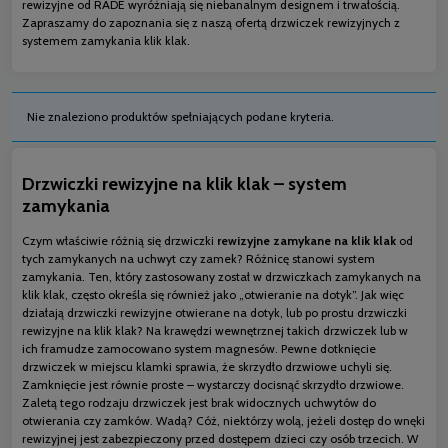
rewizyjne od RADE wyróżniają się niebanalnym designem i trwałością.
Zapraszamy do zapoznania się z naszą ofertą drzwiczek rewizyjnych z
systemem zamykania klik klak.
Nie znaleziono produktów spełniających podane kryteria.
Drzwiczki rewizyjne na klik klak – system
zamykania
Czym właściwie różnią się drzwiczki
rewizyjne zamykane na klik klak
od
tych zamykanych na uchwyt czy zamek? Różnicę stanowi system
zamykania. Ten, który zastosowany został w drzwiczkach zamykanych na
klik klak, często określa się również jako „otwieranie na dotyk”. Jak więc
działają drzwiczki rewizyjne otwierane na dotyk, lub po prostu drzwiczki
rewizyjne na klik klak? Na krawędzi wewnętrznej takich drzwiczek lub w
ich framudze zamocowano system magnesów. Pewne dotknięcie
drzwiczek w miejscu klamki sprawia, że skrzydło drzwiowe uchyli się.
Zamknięcie jest równie proste – wystarczy docisnąć skrzydło drzwiowe.
Zaletą tego rodzaju drzwiczek jest brak widocznych uchwytów do
otwierania czy zamków. Wadą? Cóż, niektórzy wolą, jeżeli dostęp do wnęki
rewizyjnej jest zabezpieczony przed dostępem dzieci czy osób trzecich. W