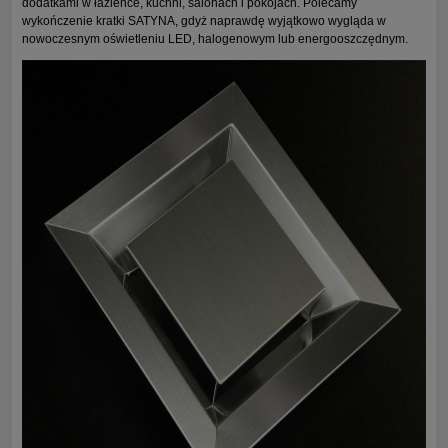
dodatkami w łazience, kuchni, salonach i pokojach. Polecamy
wykończenie kratki SATYNA, gdyż naprawdę wyjątkowo wygląda w
nowoczesnym oświetleniu LED, halogenowym lub energooszczędnym.