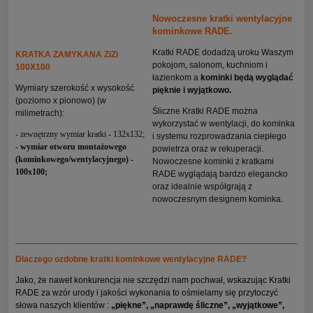
Nowoczesne kratki wentylacyjne
kominkowe RADE.
Kratki RADE dodadzą uroku Waszym
KRATKA ZAMYKANA ZiZi
pokojom, salonom, kuchniom i
100X100
łazienkom a
kominki będą wyglądać
Wymiary szerokość x wysokość
pięknie i wyjątkowo.
(poziomo x pionowo) (w
Śliczne Kratki RADE można
milimetrach):
wykorzystać w wentylacji, do kominka
- zewnętrzny wymiar kratki - 132x132;
i systemu rozprowadzania ciepłego
- wymiar otworu montażowego
powietrza oraz w rekuperacji.
(kominkowego/wentylacyjnego) -
Nowoczesne kominki z kratkami
100x100;
RADE wyglądają bardzo elegancko
oraz idealnie współgrają z
nowoczesnym designem kominka.
Dlaczego ozdobne kratki kominkowe wentylacyjne RADE?
Jako, że nawet konkurencja nie szczędzi nam pochwał, wskazując Kratki
RADE za wzór urody i jakości wykonania to ośmielamy się przytoczyć
słowa naszych klientów :
„piękne”, „naprawdę śliczne”, „wyjątkowe”,