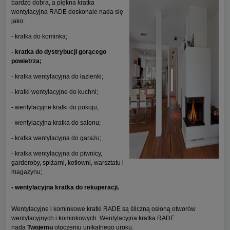
bardzo dobra, a piękna kratka
wentylacyjna RADE doskonale nada się
jako:
- kratka do kominka;
- kratka do dystrybucji gorącego
powietrza;
- kratka wentylacyjna do łazienki;
- kratki wentylacyjne do kuchni;
- wentylacyjne kratki do pokoju;
- wentylacyjna kratka do salonu;
- kratka wentylacyjna do garażu;
- kratka wentylacyjna do piwnicy,
garderoby, spiżarni, kotłowni, warsztatu i
magazynu;
- wentylacyjna kratka do rekuperacji.
Wentylacyjne i kominkowe kratki RADE są śliczną osłoną otworów
wentylacyjnych i kominkowych. Wentylacyjna kratka RADE
nada
Twojemu
otoczeniu unikalnego uroku.