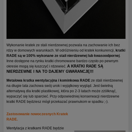
Wykonanie kratek ze stali nierdzewnej pozwala na zachowanie ich bez
rdzy w domowych warunkach. W odróżnieniu od kratek konkurencji,
kratki
RADE są w 100% wykonane ze stali nierdzewnej lub kwasoodpornej
.
Inne dostępne na rynku kratki chromowane bardzo często po pewnym
A KRATKI RADE SĄ
okresie mogą się łuszczyć i rdzewieć.
NIERDZEWNE I NA TO DAJEMY GWARANCJĘ!!!
Metalowa kratka wentylacyjna i kominkowa RADE
ze stali nierdzewnej
na długie lata zachowa swój urok i wyjątkowy wygląd. Jest świetną
alternatywą dla kratki plastikowej, która po 2-3 latach może zżółknąć,
wypaczyć się lub sparcieć. Przy odpowiedniej konserwacji nierdzewne
kratki RADE będziesz mógł przekazać prawnukom w spadku ;-).
Zastosowanie nowoczesnych Kratek
RADE.
Wentylacja z kratkami RADE będzie