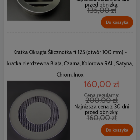
przed obniżką:
135,00 zł
Do koszyka
Kratka Okrągła Ślicznotka fi 125 (otwór 100 mm) -
kratka nierdzewna Biała, Czarna, Kolorowa RAL, Satyna,
Chrom, Inox
160,00 zł
Cena regularna:
200,00 zł
Najniższa cena z 30 dni
przed obniżką:
160,00 zł
Do koszyka