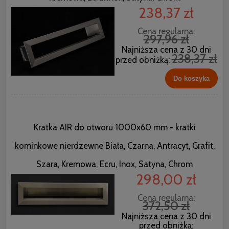
238,37 zł
Cena regularna:
297,96 zł
Najniższa cena z 30 dni
238,37 zł
przed obniżką:
Do koszyka
Kratka AIR do otworu 1000x60 mm - kratki
kominkowe nierdzewne Biała, Czarna, Antracyt, Grafit,
Szara, Kremowa, Ecru, Inox, Satyna, Chrom
298,00 zł
Cena regularna:
372,50 zł
Najniższa cena z 30 dni
przed obniżką: