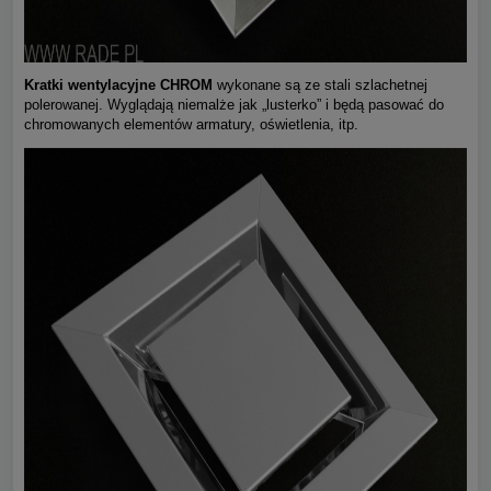
Kratki wentylacyjne CHROM
wykonane są ze stali szlachetnej
polerowanej. Wyglądają niemalże jak „lusterko” i będą pasować do
chromowanych elementów armatury, oświetlenia, itp.