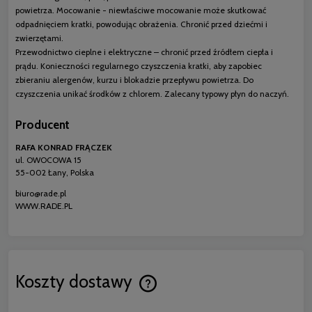
powietrza. Mocowanie - niewłaściwe mocowanie może skutkować
odpadnięciem kratki, powodując obrażenia. Chronić przed dziećmi i
zwierzętami.
Przewodnictwo cieplne i elektryczne – chronić przed źródłem ciepła i
prądu. Konieczności regularnego czyszczenia kratki, aby zapobiec
zbieraniu alergenów, kurzu i blokadzie przepływu powietrza. Do
czyszczenia unikać środków z chlorem. Zalecany typowy płyn do naczyń.
Producent
RAFA KONRAD FRĄCZEK
ul. OWOCOWA 15
55-002 Łany, Polska
biuro@rade.pl
WWW.RADE.PL
Koszty dostawy
Cena nie zawiera ewentualnych koszt
płatności