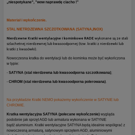
„niespotykane”, "wow naprawdę ciacho !"
Materiał i wykończenie.
STAL NIETRDZEWNA SZCZOTKOWANA (SATYNA,INOX)
Nierdzewne Kratki wentylacyjne i kominkowe RADE
wykonane są ze stali
szlachetnej nierdzewnej lub kwasoodpornej (tzw. kratki z nierdzewki lub
kratki z kwasówki).
Nowoczesna kratka do wentylacji lub do kominka może być wykończona
w typie:
-
SATYNA (stal nierdzewna lub kwasoodporna szczotkowana)
;
-
CHROM (stal nierdzewna lub kwasoodporna polerowana)
.
Na przykładzie Kratki NEMO pokażemy wykończenie w SATYNIE lub
CHROMIE.
Kratka wentylacyjna SATYNA (polecane wykończenie)
wygląda
podobnie jak sprzęt AGD lub armatura wykonana w SATYNIE
bądź aluminium. Kratki wentylacyjne SATYNA będą idealnie współgrać z
nowoczesną armaturą, satynowym sprzętem AGD, aluminiowymi