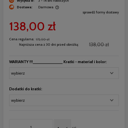
Wysyłka w:
3 - 14 dni roboczych
Dostawa:
Darmowa
sprawdź formy dostawy
Cena nie zawiera ewentualnych kosztów płatności
138,00 zł
Cena regularna:
172,50 zł
138,00 zł
Najniższa cena z 30 dni przed obniżką:
WARIANTY !!!_____________ Kratki - materiał i kolor:
Dodatki do kratki:
+
-
szt.