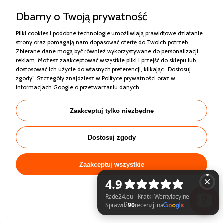
Dbamy o Twoją prywatność
Pliki cookies i podobne technologie umożliwiają prawidłowe działanie
strony oraz pomagają nam dopasować ofertę do Twoich potrzeb.
Zbierane dane mogą być również wykorzystywane do personalizacji
reklam. Możesz zaakceptować wszystkie pliki i przejść do sklepu lub
ENIGMA Zamykana - Anemostat 220 mm otwór
dostosować ich użycie do własnych preferencji, klikając „Dostosuj
montażowy - Biała, Czarna, Kolorowa Kratka
zgody”. Szczegóły znajdziesz w
Polityce prywatności
oraz w
Wentylacyjna Okrągła Zamykana
informacjach Google o przetwarzaniu danych
.
349,00 zł
Zaakceptuj tylko niezbędne
Cena regularna:
385,00 zł
310,00 zł
Najniższa cena:
Dostosuj zgody
Zaakceptuj wszystkie
PROMOCJA
NOWOŚĆ