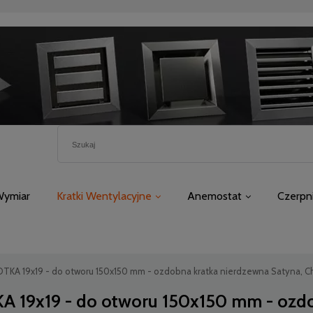
Wymiar
Kratki Wentylacyjne
Anemostat
Czerpn
TKA 19x19 - do otworu 150x150 mm - ozdobna kratka nierdzewna Satyna, Chro
A 19x19 - do otworu 150x150 mm - ozdo