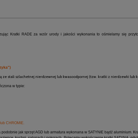
ując Kratki RADE za wzór urody i jakości wykonania to ośmielamy się przyt
zyka")
ze stali szlachetnej nierdzewnej lub kwasoodpornej (tzw. kratki z nierdzewki lub k
czona w typie:
 lub CHROMIE.
 podobnie jak sprzęt AGD lub armatura wykonana w SATYNIE bądź aluminium. Kra
azience, kuchni, salonach i pokojach. Polecamy wykończenie kratki SATYNA, g