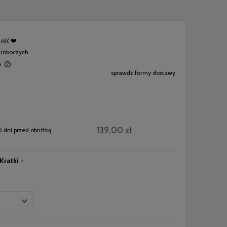
lość ❤️
i roboczych
a
sprawdź formy dostawy
139,00 zł
 dni przed obniżką:
ratki -