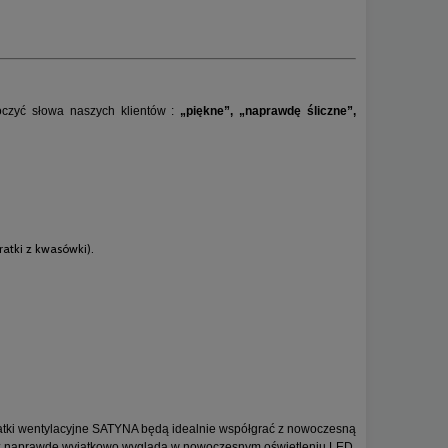
oczyć słowa naszych klientów :
„piękne”, „naprawdę śliczne”,
ratki z kwasówki).
tki wentylacyjne SATYNA będą idealnie współgrać z nowoczesną
dyż naprawdę wyjątkowo wygląda w nowoczesnym oświetleniu LED,