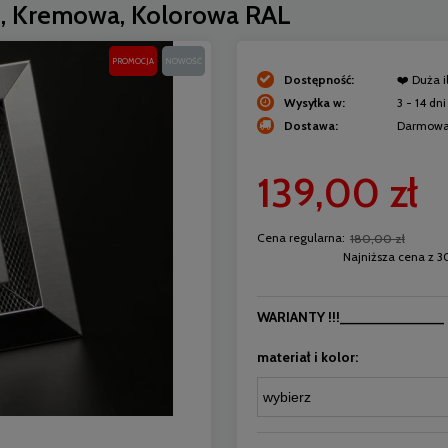
fit, Kremowa, Kolorowa RAL
PROMOCJA
NOWOŚĆ
Dostępność:
❤️ Duża i
Wysyłka w:
3 - 14 dn
Dostawa:
Darmow
Cena nie zawiera ewentualnych kosztów
139,00 zł
płatności
Cena regularna:
180,00 zł
Najniższa cena z 30
WARIANTY !!!_____________ K
materiał i kolor: