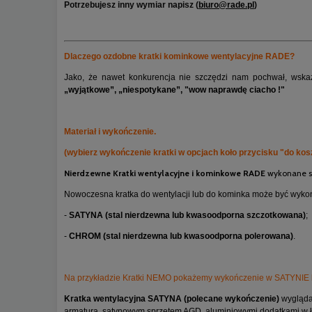
Potrzebujesz inny wymiar napisz (
biuro@rade.pl
)
Dlaczego ozdobne kratki kominkowe wentylacyjne RADE?
Jako, że nawet konkurencja nie szczędzi nam pochwał, wskaz
„wyjątkowe”, „niespotykane”, "wow naprawdę ciacho !"
Materiał i wykończenie.
(wybierz wykończenie kratki w opcjach koło przycisku "do kos
Nierdzewne Kratki wentylacyjne i kominkowe RADE
wykonane są 
Nowoczesna kratka do wentylacji lub do kominka może być wykoń
-
SATYNA (stal nierdzewna lub kwasoodporna szczotkowana)
;
-
CHROM (stal nierdzewna lub kwasoodporna polerowana)
.
Na przykładzie Kratki NEMO pokażemy wykończenie w SATYNIE
Kratka wentylacyjna SATYNA (polecane wykończenie)
wygląda
armaturą, satynowym sprzętem AGD, aluminiowymi dodatkami w ł