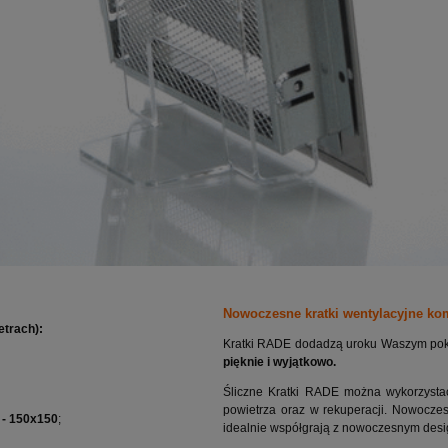
Nowoczesne kratki wentylacyjne k
etrach)
:
Kratki RADE dodadzą uroku Waszym pok
pięknie i wyjątkowo.
Śliczne Kratki RADE można wykorzystać
powietrza oraz w rekuperacji. Nowocze
 - 150x150
;
idealnie współgrają z nowoczesnym des