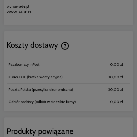
biuro@rade.pl
WWW.RADE.PL
Koszty dostawy
Cena nie zawiera ewentualnych koszt
płatności
Paczkomaty InPost
0,00 zł
Kurier DHL
(kratka wentylacyjna)
30,00 zł
Poczta Polska
(przesyłka ekonomiczna)
30,00 zł
Odbiór osobisty
(odbiór w siedzibie firmy)
0,00 zł
Produkty powiązane