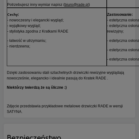
Potrzebujesz inny wymiar napisz (
biuro@rade.pl
)
Cechy
:
Zastosowanie:
- nowoczesny i elegancki wygląd;
- estetyczna osłon
- wyjątkowy wygląd;
- estetyczna osłon
;
- stylistyka zgodna z Kratkami RADE
rewizyjny
- łatwość w utrzymaniu;
- estetyczna osłona
- nierdzewna;
- estetyczna osłon
- estetyczna osłon
Dzięki zastosowaniu stali szlachetnych drzwiczki rewizyjne wyglądają
nowocześnie, elegancko i idealnie pasują do Kratek RADE .
Niektórzy twierdzą że są śliczne :)
Zdjęcie przedstawia przykładowe metalowe drzwiczki RADE w wersji
SATYNA.
Bezpieczeństwo