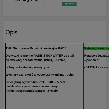
Opis
TYP: Nierdzewne Drzwiczki rewizyjne RADE
Materiał, Warianty
Drzwiczki rewizyjne RADE Z UCHWYTEM ze stali
Metalowe Drzwicz
nierdzewnej szczotkowanej (INOX, SATYNA)
wykonania:
uchwyt w kształcie półksiężyca
-
SATYNA
-
ze
sta
Wymiary szerokość x wysokość (w milimetrach):
- zewnętrzny wymiar drzwiczek RADE - 277x247;
- minimalny wymiar otworu montażowego
(kominkowego/wentylacyjnego) - 240x210