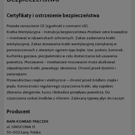
Certyfikaty i ostrzeżenie bezpieczeństwa
Posiada oznaczenie CE (zgodność z normami UE).
Kratka Wentylacyjna - Instrukcja bezpieczeństwa Możliwe ostre krawędzie
– montować w rękawiczkach ochronnych. Zakaz zasłaniania kratki
wentylacyjnej. Zakaz stosowania kratki wentylacyjnej zamykanej w
pomieszczeniach z otwartym ogniem typu bojler, tzw. junkers, kominek,
kuchenka gazowa, piec/palenisko w celu dostarczania lub usuwania
powietrza. Mocowanie - niewłaściwe mocowanie może skutkować
odpadnięciem kratki, powodując obrażenia. Chronić przed dziećmi i
zwierzętami.
Przewodnictwo cieplne i elektryczne – chronić przed źródłem ciepła i
prądu. Konieczności regularnego czyszczenia kratki, aby zapobiec
zbieraniu alergenów, kurzu i blokadzie przepływu powietrza. Do
czyszczenia unikać środków z chlorem. Zalecany typowy płyn do naczyń.
Producent
RAFA KONRAD FRĄCZEK
ul. OWOCOWA 15
55-002 Łany, Polska