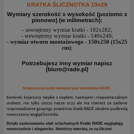
KRATKA ŚLICZNOTKA 19x29
Wymiary szerokość x wysokość (poziomo x
pionowo) (w milimetrach)
:
- zewnętrzny wymiar kratki - 182x282;
- wewnętrzny wymiar kratki - 140x240;
- wymiar otworu montażowego - 150x250 (15x25
cm)
;
Potrzebujesz inny wymiar napisz
(
biuro@rade.pl
)
Nowoczesne kratki wentylacyjne kominkowe RADE.
Kominek, kojarzony zwykle z ciepłem, nastrojem i niepowtarzalnym
urokiem, nie tylko cieszy nasze oczy ale ma również za zadanie
rozprowadzanie gorącego powietrza. Kratki RADE idealnie podkreślą
nowoczesny wygląd kominka.
Dzięki zastosowaniu stali szlachetnych Kratki RADE wyglądają
nowocześnie i elegancko.
Niektórzy twierdzą, że są śliczne!