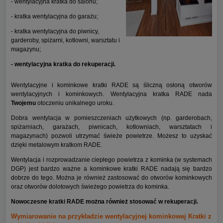
- wentylacyjna kratka do salonu;
- kratka wentylacyjna do garażu;
- kratka wentylacyjna do piwnicy,
garderoby, spiżarni, kotłowni, warsztatu i
magazynu;
- wentylacyjna kratka do rekuperacji.
Wentylacyjne i kominkowe kratki RADE są śliczną osłoną otworów
wentylacyjnych i kominkowych. Wentylacyjna kratka RADE nada
Twojemu
otoczeniu unikalnego uroku.
Dobra wentylacja w pomieszczeniach użytkowych (np. garderobach,
spiżarniach, garażach, piwnicach, kotłowniach, warsztatach i
magazynach) pozwoli utrzymać świeże powietrze. Możesz to uzyskać
dzięki metalowym kratkom RADE.
Wentylacja i rozprowadzanie ciepłego powietrza z kominka (w systemach
DGP) jest bardzo ważne a kominkowe kratki RADE nadają się bardzo
dobrze do tego. Można je również zastosować do otworów kominkowych
oraz otworów dolotowych świeżego powietrza do kominka.
Nowoczesne kratki RADE można również stosować w rekuperacji.
Wymiarowanie na przykładzie wentylacyjnej kominkowej Kratki z