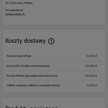
55-002 Łany, Polska
biuro@rade.pl
WWW.RADE.PL
Koszty dostawy
Cena nie zawiera ewentualnych koszt
płatności
Paczkomaty InPost
0,00 zł
Kurier DHL
(kratka wentylacyjna)
30,00 zł
Poczta Polska
(przesyłka ekonomiczna)
30,00 zł
Odbiór osobisty
(odbiór w siedzibie firmy)
0,00 zł