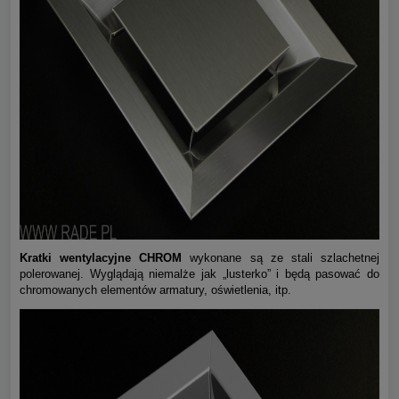
Kratki wentylacyjne CHROM
wykonane są ze stali szlachetnej
polerowanej. Wyglądają niemalże jak „lusterko” i będą pasować do
chromowanych elementów armatury, oświetlenia, itp.