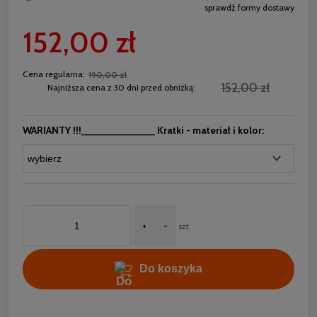
sprawdź formy dostawy
Cena nie zawiera ewentualnych kosztów płatności
152,00 zł
Cena regularna:
190,00 zł
152,00 zł
Najniższa cena z 30 dni przed obniżką:
WARIANTY !!!_____________ Kratki - materiał i kolor:
+
-
szt.
Do koszyka