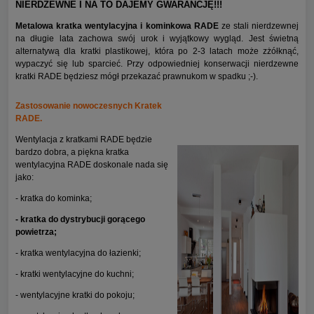
NIERDZEWNE I NA TO DAJEMY GWARANCJĘ!!!
Metalowa kratka wentylacyjna i kominkowa RADE
ze stali nierdzewnej
na długie lata zachowa swój urok i wyjątkowy wygląd. Jest świetną
alternatywą dla kratki plastikowej, która po 2-3 latach może zżółknąć,
wypaczyć się lub sparcieć. Przy odpowiedniej konserwacji nierdzewne
kratki RADE będziesz mógł przekazać prawnukom w spadku ;-).
Zastosowanie nowoczesnych Kratek
RADE.
Wentylacja z kratkami RADE będzie
bardzo dobra, a piękna kratka
wentylacyjna RADE doskonale nada się
jako:
- kratka do kominka;
- kratka do dystrybucji gorącego
powietrza;
- kratka wentylacyjna do łazienki;
- kratki wentylacyjne do kuchni;
- wentylacyjne kratki do pokoju;