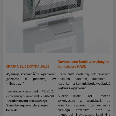
Nowoczesne kratki wentylacyjne
kominkowe RADE.
KRATKA ŚLICZNOTKA 19x29
Wymiary szerokość x wysokość
Kratki RADE dodadzą uroku Waszym
(poziomo x pionowo) (w
pokojom, salonom, kuchniom i
milimetrach)
:
łazienkom a
kominki będą wyglądać
pięknie i wyjątkowo.
- zewnętrzny wymiar kratki - 182x282;
- wewnętrzny wymiar kratki - 140x240;
Śliczne Kratki RADE można
- wymiar otworu montażowego
wykorzystać w wentylacji, do
(kominkowego/wentylacyjnego) -
kominka i systemu rozprowadzania
150x250
;
ciepłego powietrza oraz w
rekuperacji. Nowoczesne kominki z