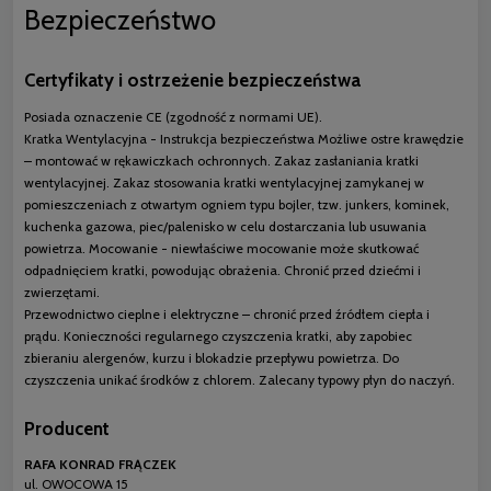
Bezpieczeństwo
Certyfikaty i ostrzeżenie bezpieczeństwa
Posiada oznaczenie CE (zgodność z normami UE).
Kratka Wentylacyjna - Instrukcja bezpieczeństwa Możliwe ostre krawędzie
– montować w rękawiczkach ochronnych. Zakaz zasłaniania kratki
wentylacyjnej. Zakaz stosowania kratki wentylacyjnej zamykanej w
pomieszczeniach z otwartym ogniem typu bojler, tzw. junkers, kominek,
kuchenka gazowa, piec/palenisko w celu dostarczania lub usuwania
powietrza. Mocowanie - niewłaściwe mocowanie może skutkować
odpadnięciem kratki, powodując obrażenia. Chronić przed dziećmi i
zwierzętami.
Przewodnictwo cieplne i elektryczne – chronić przed źródłem ciepła i
prądu. Konieczności regularnego czyszczenia kratki, aby zapobiec
zbieraniu alergenów, kurzu i blokadzie przepływu powietrza. Do
czyszczenia unikać środków z chlorem. Zalecany typowy płyn do naczyń.
Producent
RAFA KONRAD FRĄCZEK
ul. OWOCOWA 15