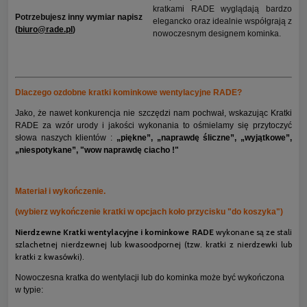
kratkami RADE wyglądają bardzo
Potrzebujesz inny wymiar napisz
elegancko oraz idealnie współgrają z
(
biuro@rade.pl
)
nowoczesnym designem kominka.
Dlaczego ozdobne kratki kominkowe wentylacyjne RADE?
Jako, że nawet konkurencja nie szczędzi nam pochwał, wskazując Kratki
RADE za wzór urody i jakości wykonania to ośmielamy się przytoczyć
słowa naszych klientów :
„piękne”, „naprawdę śliczne”, „wyjątkowe”,
„niespotykane”, "wow naprawdę ciacho !"
Materiał i wykończenie.
(wybierz wykończenie kratki w opcjach koło przycisku "do koszyka")
Nierdzewne Kratki wentylacyjne i kominkowe RADE
wykonane są ze stali
szlachetnej nierdzewnej lub kwasoodpornej (tzw. kratki z nierdzewki lub
kratki z kwasówki).
Nowoczesna kratka do wentylacji lub do kominka może być wykończona
w typie: