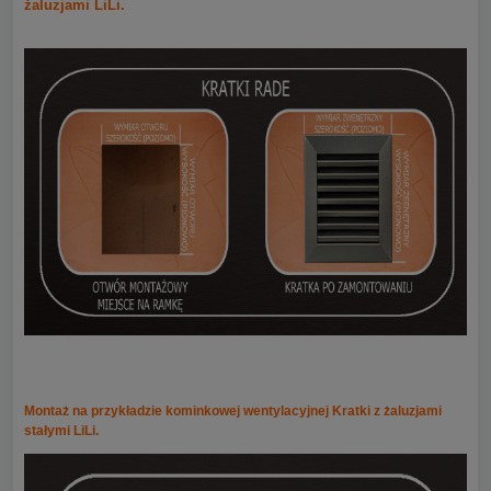
żaluzjami LiLi.
Montaż na przykładzie kominkowej wentylacyjnej Kratki z żaluzjami
stałymi LiLi.