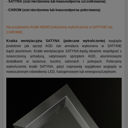
-
SATYNA (stal nierdzewna lub kwasoodporna szczotkowana)
;
-
CHROM (stal nierdzewna lub kwasoodporna polerowana)
.
Na przykładzie Kratki NEMO pokażemy wykończenie w SATYNIE lub
CHROMIE.
Kratka wentylacyjna SATYNA (polecane wykończenie)
wygląda
podobnie jak sprzęt AGD lub armatura wykonana w SATYNIE
bądź aluminium. Kratki wentylacyjne SATYNA będą idealnie współgrać z
nowoczesną armaturą, satynowym sprzętem AGD, aluminiowymi
dodatkami w łazience, kuchni, salonach i pokojach. Polecamy
wykończenie kratki SATYNA, gdyż naprawdę wyjątkowo wygląda w
nowoczesnym oświetleniu LED, halogenowym lub energooszczędnym.