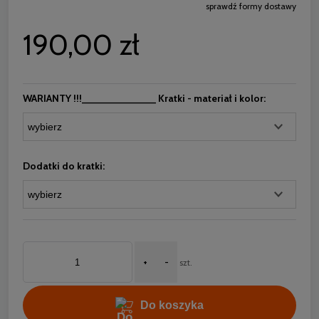
sprawdź formy dostawy
Cena nie zawiera ewentualnych kosztów płatności
190,00 zł
WARIANTY !!!_____________ Kratki - materiał i kolor:
Dodatki do kratki:
+
-
szt.
Do koszyka