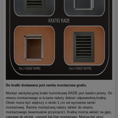
Do kratki dodawana jest ramka montażowa gratis.
Montaż wentylacyjnej kratki kominkowej RADE jest bardzo prosty. Do
otworu montażowego w ścianie należy dobrać odpowiednią kratkę.
Otwór może być większy o około 1 cm od wymiarów ramki
montażowej. Ramkę montażową należy wkleić do otworu
montażowego (ewentualnie przykręcić). Kratkę można wkleić na gips,
zaprawę do płytek, cement lub klej montażowy. Można też użyć