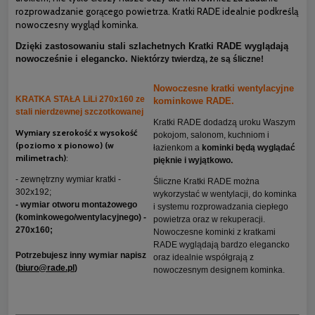
rozprowadzanie gorącego powietrza. Kratki RADE idealnie podkreślą
nowoczesny wygląd kominka.
Dzięki zastosowaniu stali szlachetnych Kratki RADE wyglądają
nowocześnie i elegancko.
Niektórzy twierdzą, że są śliczne!
Nowoczesne kratki wentylacyjne
KRATKA STAŁA LiLi 270x160 ze
kominkowe RADE.
stali nierdzewnej szczotkowanej
Kratki RADE dodadzą uroku Waszym
Wymiary szerokość x wysokość
pokojom, salonom, kuchniom i
(poziomo x pionowo) (w
łazienkom a
kominki będą wyglądać
milimetrach)
:
pięknie i wyjątkowo.
- zewnętrzny wymiar kratki -
Śliczne Kratki RADE można
302x192;
wykorzystać w wentylacji, do kominka
- wymiar otworu montażowego
i systemu rozprowadzania ciepłego
(kominkowego/wentylacyjnego) -
powietrza oraz w rekuperacji.
270x160;
Nowoczesne kominki z kratkami
RADE wyglądają bardzo elegancko
Potrzebujesz inny wymiar napisz
oraz idealnie współgrają z
(
biuro@rade.pl
)
nowoczesnym designem kominka.