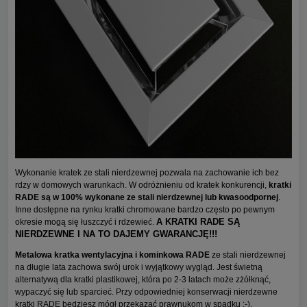
Wykonanie kratek ze stali nierdzewnej pozwala na zachowanie ich bez
rdzy w domowych warunkach. W odróżnieniu od kratek konkurencji,
kratki
RADE są w 100% wykonane ze stali nierdzewnej lub kwasoodpornej
.
Inne dostępne na rynku kratki chromowane bardzo często po pewnym
A KRATKI RADE SĄ
okresie mogą się łuszczyć i rdzewieć.
NIERDZEWNE I NA TO DAJEMY GWARANCJĘ!!!
Metalowa kratka wentylacyjna i kominkowa RADE
ze stali nierdzewnej
na długie lata zachowa swój urok i wyjątkowy wygląd. Jest świetną
alternatywą dla kratki plastikowej, która po 2-3 latach może zżółknąć,
wypaczyć się lub sparcieć. Przy odpowiedniej konserwacji nierdzewne
kratki RADE będziesz mógł przekazać prawnukom w spadku ;-).