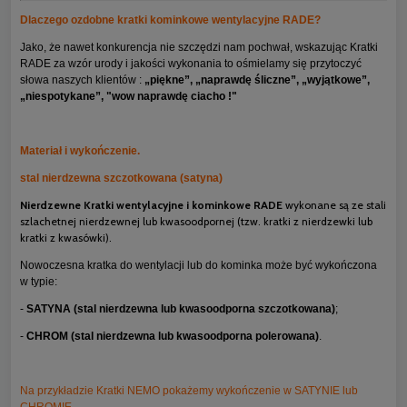
Dlaczego ozdobne kratki kominkowe wentylacyjne RADE?
Jako, że nawet konkurencja nie szczędzi nam pochwał, wskazując Kratki
RADE za wzór urody i jakości wykonania to ośmielamy się przytoczyć
słowa naszych klientów :
„piękne”, „naprawdę śliczne”, „wyjątkowe”,
„niespotykane”, "wow naprawdę ciacho !"
Materiał i wykończenie.
stal nierdzewna szczotkowana (satyna)
Nierdzewne Kratki wentylacyjne i kominkowe RADE
wykonane są ze stali
szlachetnej nierdzewnej lub kwasoodpornej (tzw. kratki z nierdzewki lub
kratki z kwasówki).
Nowoczesna kratka do wentylacji lub do kominka może być wykończona
w typie:
-
SATYNA (stal nierdzewna lub kwasoodporna szczotkowana)
;
-
CHROM (stal nierdzewna lub kwasoodporna polerowana)
.
Na przykładzie Kratki NEMO pokażemy wykończenie w SATYNIE lub