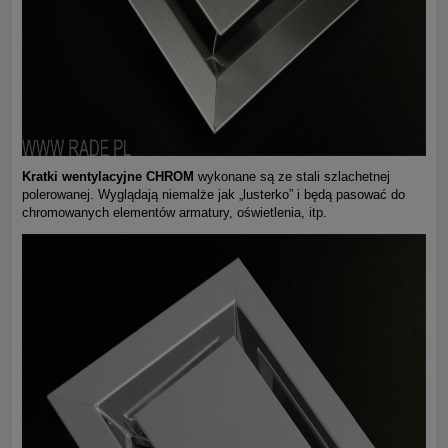
Kratki wentylacyjne CHROM
wykonane są ze stali szlachetnej
polerowanej. Wyglądają niemalże jak „lusterko” i będą pasować do
chromowanych elementów armatury, oświetlenia, itp.