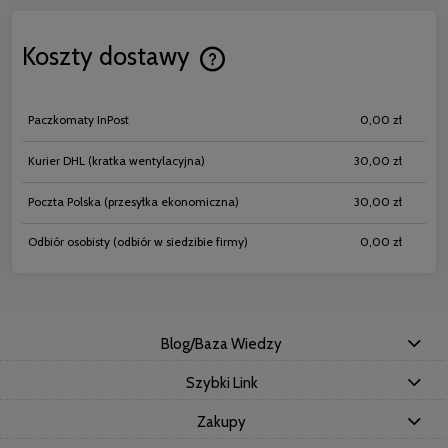
Koszty dostawy
Cena nie zawiera ewentualnych koszt
płatności
Paczkomaty InPost
0,00 zł
Kurier DHL
(kratka wentylacyjna)
30,00 zł
Poczta Polska
(przesyłka ekonomiczna)
30,00 zł
Odbiór osobisty
(odbiór w siedzibie firmy)
0,00 zł
Blog/Baza Wiedzy
Szybki Link
Zakupy