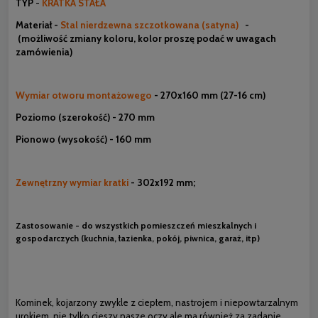
TYP
-
KRATKA STAŁA
Materiał -
Stal nierdzewna szczotkowana (satyna)
-
(możliwość zmiany koloru, kolor proszę podać w uwagach
zamówienia)
Wymiar otworu montażowego
- 270x160 mm (27-16 cm)
Poziomo (szerokość) - 270 mm
Pionowo (wysokość) - 160 mm
Zewnętrzny wymiar kratki
- 302x192 mm;
Zastosowanie - do wszystkich pomieszczeń mieszkalnych i
gospodarczych (kuchnia, łazienka, pokój, piwnica, garaż, itp)
Kominek, kojarzony zwykle z ciepłem, nastrojem i niepowtarzalnym
urokiem, nie tylko cieszy nasze oczy ale ma również za zadanie