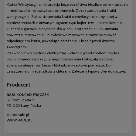
Kratka Wentylacyjna - Instrukcja bezpieczeństwa Możliwe ostre krawędzie
– montować w rękawiczkach ochronnych. Zakaz zasłaniania kratki
wentylacyjnej. Zakaz stosowania kratki wentylacyjnej zamykanej w
pomieszczeniach z otwartym ogniem typu bojler, tzw. junkers, kominek,
kuchenka gazowa, piec/palenisko w celu dostarczania lub usuwania
powietrza. Mocowanie - niewłaściwe mocowanie może skutkować
odpadnięciem kratki, powodując obrażenia. Chronić przed dziećmi i
zwierzętami.
Przewodnictwo cieplne i elektryczne – chronić przed źródłem ciepła i
prądu. Konieczności regularnego czyszczenia kratki, aby zapobiec
zbieraniu alergenów, kurzu i blokadzie przepływu powietrza. Do
czyszczenia unikać środków z chlorem. Zalecany typowy płyn do naczyń.
Producent
RAFA KONRAD FRĄCZEK
ul. OWOCOWA 15
55-002 Łany, Polska
biuro@rade.pl
WWW.RADE.PL