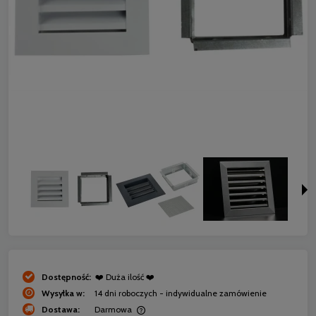
Dostępność:
❤️ Duża ilość ❤️
Wysyłka w:
14 dni roboczych - indywidualne zamówienie
Dostawa:
Darmowa