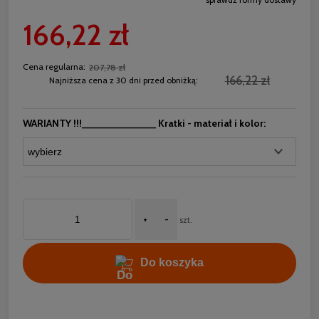
Cena nie zawiera ewentualnych kosztów płatności
166,22 zł
Cena regularna:
207,78 zł
166,22 zł
Najniższa cena z 30 dni przed obniżką:
WARIANTY !!!_____________ Kratki - materiał i kolor:
+
-
szt.
Do koszyka