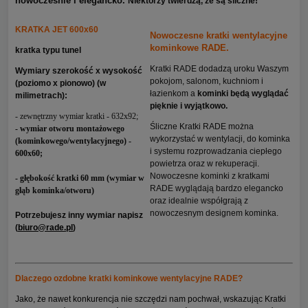
nowocześnie i elegancko.
Niektórzy twierdzą, że są śliczne!
KRATKA JET 600x60
Nowoczesne kratki wentylacyjne
kominkowe RADE.
kratka typu tunel
Kratki RADE dodadzą uroku Waszym
Wymiary szerokość x wysokość
pokojom, salonom, kuchniom i
(poziomo x pionowo) (w
łazienkom a
kominki będą wyglądać
milimetrach):
pięknie i wyjątkowo.
- zewnętrzny wymiar kratki - 632x92;
Śliczne Kratki RADE można
- wymiar otworu montażowego
wykorzystać w wentylacji, do kominka
(kominkowego/wentylacyjnego) -
i systemu rozprowadzania ciepłego
600x60;
powietrza oraz w rekuperacji.
Nowoczesne kominki z kratkami
- głębokość kratki 60 mm (wymiar w
RADE wyglądają bardzo elegancko
głąb kominka/otworu)
oraz idealnie współgrają z
nowoczesnym designem kominka.
Potrzebujesz inny wymiar napisz
(
biuro@rade.pl
)
Dlaczego ozdobne kratki kominkowe wentylacyjne RADE?
Jako, że nawet konkurencja nie szczędzi nam pochwał, wskazując Kratki