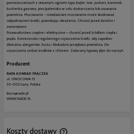
pomieszczeniach z otwartym ogniem typu bojler, tzw. junkers, kominek,
kuchenka gazowa, piec/palenisko w celu dostarczania lub usuwania
powietrza. Mocowanie - niewłaściwe mocowanie może skutkować
odpadnięciem kratki, powodując obrażenia. Chronić przed dziećmi i
zwierzętami.
Przewodnictwo cieplne i elektryczne – chronić przed źródłem ciepła i
prądu. Konieczności regularnego czyszczenia kratki, aby zapobiec
zbieraniu alergenów, kurzu i blokadzie przepływu powietrza. Do
czyszczenia unikać środków z chlorem. Zalecany typowy płyn do naczyń.
Producent
RAFA KONRAD FRĄCZEK
ul. OWOCOWA 15
55-002 Łany, Polska
biuro@rade.pl
WWW.RADE.PL
Koszty dostawy