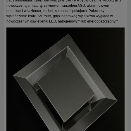
bądź aluminium. Kratki wentylacyjne SATYNA będą idealnie współgrać z
nowoczesną armaturą, satynowym sprzętem AGD, aluminiowymi
dodatkami w łazience, kuchni, salonach i pokojach. Polecamy
wykończenie kratki SATYNA, gdyż naprawdę wyjątkowo wygląda w
nowoczesnym oświetleniu LED, halogenowym lub energooszczędnym.