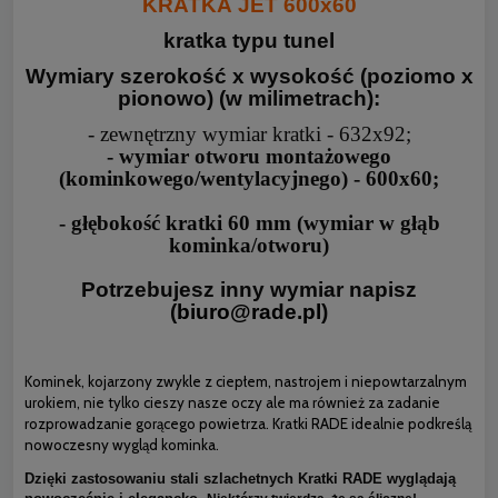
KRATKA JET 600x60
kratka typu tunel
Wymiary szerokość x wysokość (poziomo x
pionowo) (w milimetrach):
- zewnętrzny wymiar kratki - 632x92;
- wymiar otworu montażowego
(kominkowego/wentylacyjnego) - 600x60;
- głębokość kratki 60 mm (wymiar w głąb
kominka/otworu)
Potrzebujesz inny wymiar napisz
(
biuro@rade.pl
)
Kominek, kojarzony zwykle z ciepłem, nastrojem i niepowtarzalnym
urokiem, nie tylko cieszy nasze oczy ale ma również za zadanie
rozprowadzanie gorącego powietrza. Kratki RADE idealnie podkreślą
nowoczesny wygląd kominka.
Dzięki zastosowaniu stali szlachetnych Kratki RADE wyglądają