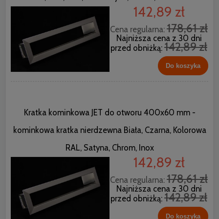
142,89 zł
178,61 zł
Cena regularna:
Najniższa cena z 30 dni
142,89 zł
przed obniżką:
Do koszyka
Kratka kominkowa JET do otworu 400x60 mm -
kominkowa kratka nierdzewna Biała, Czarna, Kolorowa
RAL, Satyna, Chrom, Inox
142,89 zł
178,61 zł
Cena regularna:
Najniższa cena z 30 dni
142,89 zł
przed obniżką:
Do koszyka