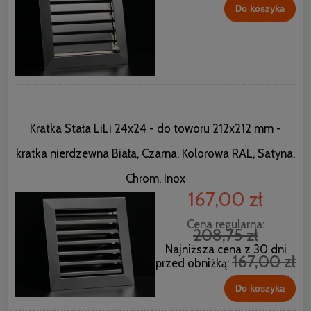
Do koszyka
Kratka Stała LiLi 24x24 - do toworu 212x212 mm -
kratka nierdzewna Biała, Czarna, Kolorowa RAL, Satyna,
Chrom, Inox
167,00 zł
Cena regularna:
208,75 zł
Najniższa cena z 30 dni
167,00 zł
przed obniżką:
Do koszyka