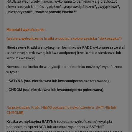
RADE za wzór urody i jakości wykonania to ośmielamy się przytoczyć
słowa naszych klientów :
„piękne”, „naprawdę śliczne”, „wyjątkowe”,
„niespotykane”, "wow naprawdę ciacho !"
Materiał i wykończenie.
(wybierz wykończenie kratki w opcjach koło przycisku "do koszyka")
Nierdzewne Kratki wentylacyjne i kominkowe RADE
wykonane są ze stali
szlachetnej nierdzewnej lub kwasoodpornej (tzw. kratki z nierdzewki lub
kratki z kwasówki).
Nowoczesna kratka do wentylacji lub do kominka może być wykończona
w typie:
-
SATYNA (stal nierdzewna lub kwasoodporna szczotkowana)
;
-
CHROM (stal nierdzewna lub kwasoodporna polerowana)
.
Na przykładzie Kratki NEMO pokażemy wykończenie w SATYNIE lub
CHROMIE.
Kratka wentylacyjna SATYNA (polecane wykończenie)
wygląda
podobnie jak sprzęt AGD lub armatura wykonana w SATYNIE