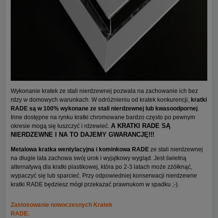
Wykonanie kratek ze stali nierdzewnej pozwala na zachowanie ich bez
rdzy w domowych warunkach. W odróżnieniu od kratek konkurencji,
kratki
RADE są w 100% wykonane ze stali nierdzewnej lub kwasoodpornej
.
Inne dostępne na rynku kratki chromowane bardzo często po pewnym
A KRATKI RADE SĄ
okresie mogą się łuszczyć i rdzewieć.
NIERDZEWNE I NA TO DAJEMY GWARANCJĘ!!!
Metalowa kratka wentylacyjna i kominkowa RADE
ze stali nierdzewnej
na długie lata zachowa swój urok i wyjątkowy wygląd. Jest świetną
alternatywą dla kratki plastikowej, która po 2-3 latach może zżółknąć,
wypaczyć się lub sparcieć. Przy odpowiedniej konserwacji nierdzewne
kratki RADE będziesz mógł przekazać prawnukom w spadku ;-).
Zastosowanie nowoczesnych Kratek
RADE.