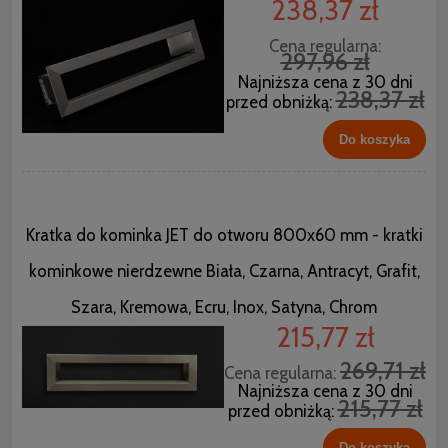
238,37 zł
Cena regularna:
297,96 zł
Najniższa cena z 30 dni
238,37 zł
przed obniżką:
Do koszyka
Kratka do kominka JET do otworu 800x60 mm - kratki
kominkowe nierdzewne Biała, Czarna, Antracyt, Grafit,
Szara, Kremowa, Ecru, Inox, Satyna, Chrom
215,77 zł
269,71 zł
Cena regularna:
Najniższa cena z 30 dni
215,77 zł
przed obniżką:
Do koszyka