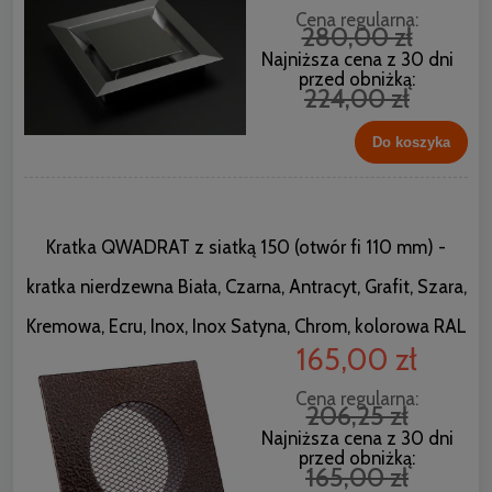
Cena regularna:
280,00 zł
Najniższa cena z 30 dni
przed obniżką:
224,00 zł
Do koszyka
Kratka QWADRAT z siatką 150 (otwór fi 110 mm) -
kratka nierdzewna Biała, Czarna, Antracyt, Grafit, Szara,
Kremowa, Ecru, Inox, Inox Satyna, Chrom, kolorowa RAL
165,00 zł
Cena regularna:
206,25 zł
Najniższa cena z 30 dni
przed obniżką:
165,00 zł