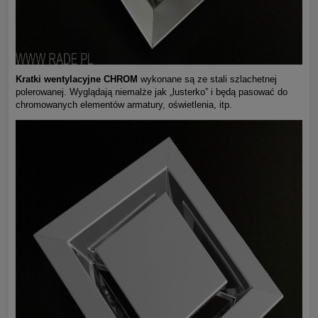
Kratki wentylacyjne CHROM
wykonane są ze stali szlachetnej
polerowanej. Wyglądają niemalże jak „lusterko” i będą pasować do
chromowanych elementów armatury, oświetlenia, itp.