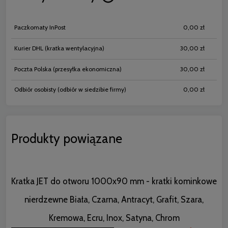
Cena nie zawiera ewentualnych koszt
płatności
Paczkomaty InPost
0,00 zł
Kurier DHL
(kratka wentylacyjna)
30,00 zł
Poczta Polska
(przesyłka ekonomiczna)
30,00 zł
Odbiór osobisty
(odbiór w siedzibie firmy)
0,00 zł
Produkty powiązane
Kratka JET do otworu 1000x90 mm - kratki kominkowe
nierdzewne Biała, Czarna, Antracyt, Grafit, Szara,
Kremowa, Ecru, Inox, Satyna, Chrom