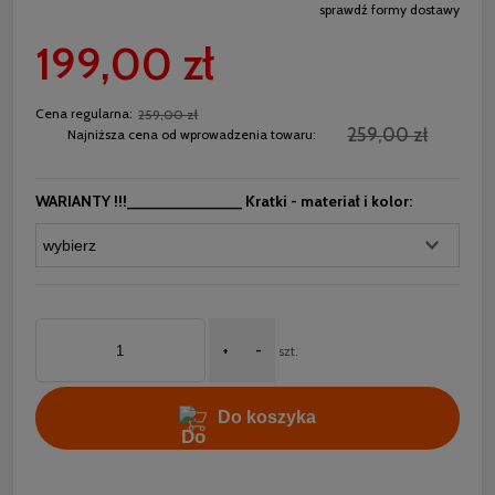
sprawdź formy dostawy
Cena nie zawiera ewentualnych kosztów płatności
199,00 zł
Cena regularna:
259,00 zł
259,00 zł
Najniższa cena od wprowadzenia towaru:
WARIANTY !!!_____________ Kratki - materiał i kolor:
+
-
szt.
Do koszyka