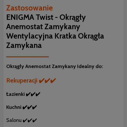
Zastosowanie
ENIGMA Twist - Okrągły
Anemostat Zamykany
Wentylacyjna Kratka Okrągła
Zamykana
Okrągły Anemostat Zamykany Idealny do:
Rekuperacji ✔️✔️✔️
Łazienki ✔️✔️✔️
Kuchni ✔️✔️✔️
Salonu ✔️✔️✔️